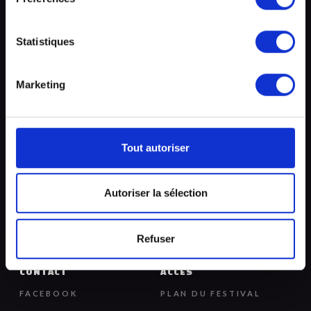
RÉSERVER
Statistiques
Marketing
À PROPOS
LÉGAL
ACCUEIL
CGV & PDC
Tout autoriser
BILLETTERIE
MENTIONS LÉGALES
LES ARTISTES
Autoriser la sélection
PROGRAMMATION
NOTRE HISTOIRE
Refuser
CONTACT
ACCÈS
FACEBOOK
PLAN DU FESTIVAL