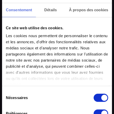
Consentement
Détails
À propos des cookies
Ce site web utilise des cookies.
Les cookies nous permettent de personnaliser le contenu
et les annonces, d'offrir des fonctionnalités relatives aux
médias sociaux et d'analyser notre trafic. Nous
partageons également des informations sur l'utilisation de
notre site avec nos partenaires de médias sociaux, de
Nous sommes fiers d’accueillir T-ROY au festival !
publicité et d'analyse, qui peuvent combiner celles-ci
Skateur reconnu de la côte et désormais derrière les
avec d'autres informations que vous leur avez fournies
platines, T-Roy apporte une énergie brute,
ou qu'ils ont collectées lors de votre utilisation de leurs
authentique et festive à chacun de ses sets. Un
services.
artiste local qu’on est heureux de soutenir sur cette
édition
Sélection
Nécessaires
du
Venez découvrir son univers et faire du bruit avec
consentement
nous pour la scène locale.
Préférences