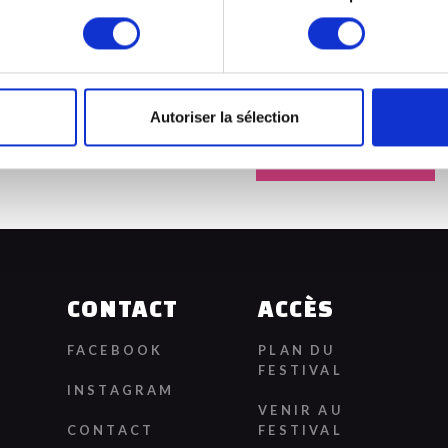
house, entre énergie club et 
Et ce n’est pas tout… il se
Autoriser la sélection
RÉSERVER
CONTACT
ACCÈS
FACEBOOK
PLAN DU
FESTIVAL
INSTAGRAM
VENIR AU
CONTACT
FESTIVAL