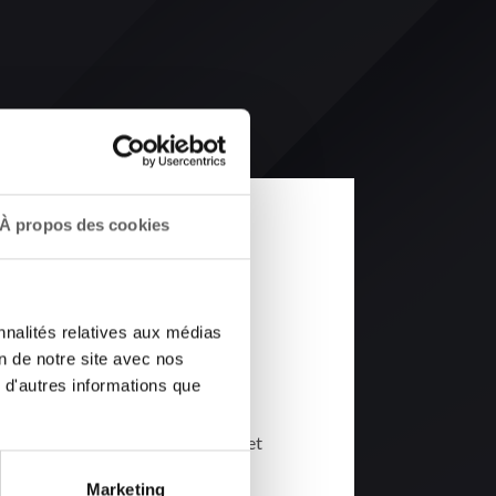
À propos des cookies
nnalités relatives aux médias
on de notre site avec nos
Mercer , producteur pour des stars
 d'autres informations que
, DJ Snake ou Akon.
 My French aux côtés de Tchami et
ui comme une figure majeure de la
Marketing